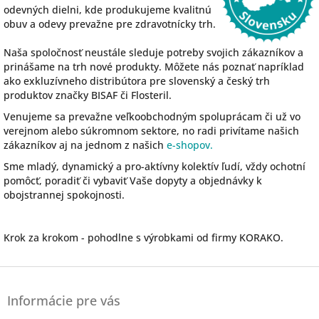
odevných dielni, kde produkujeme kvalitnú
obuv a odevy prevažne pre zdravotnícky trh.
Naša spoločnosť neustále sleduje potreby svojich zákazníkov a
prinášame na trh nové produkty. Môžete nás poznať napríklad
ako exkluzívneho distribútora pre slovenský a český trh
produktov značky BISAF či Flosteril.
Venujeme sa prevažne veľkoobchodným spoluprácam či už vo
verejnom alebo súkromnom sektore, no radi privítame našich
zákazníkov aj na jednom z našich
e-shopov.
Sme mladý, dynamický a pro-aktívny kolektív ľudí, vždy ochotní
pomôcť, poradiť či vybaviť Vaše dopyty a objednávky k
obojstrannej spokojnosti.
Krok za krokom - pohodlne s výrobkami od firmy KORAKO.
Z
á
Informácie pre vás
p